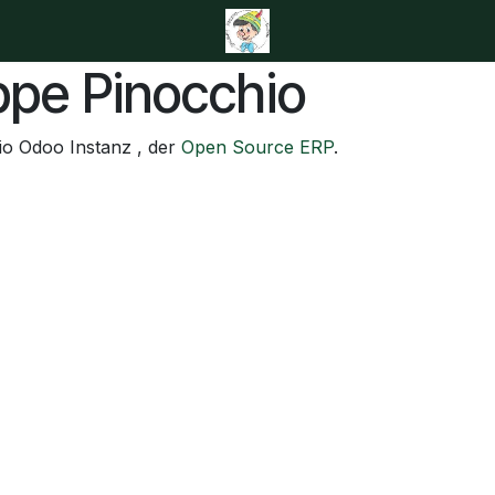
isse
Über uns
Kontakt
ppe Pinocchio
io Odoo Instanz , der
Open Source ERP
.