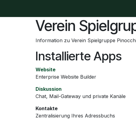
Zum Inhalt springen
Home
Unser Angebot
Unsere Erlebn
Verein Spielgru
Information zu Verein Spielgruppe Pinocch
Installierte Apps
Website
Enterprise Website Builder
Diskussion
Chat, Mail-Gateway und private Kanäle
Kontakte
Zentralisierung Ihres Adressbuchs