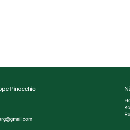
uppe Pinocchio
Nü
H
Ko
Re
berg@gmail.com