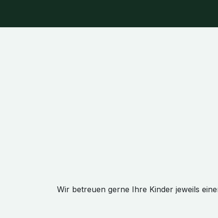
Zum Inhalt springen
Home
Unser Angebot
Unsere Erlebn
Wir betreuen gerne Ihre Kinder jeweils ein