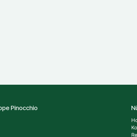
uppe Pinocchio
Nü
H
Ko
Re